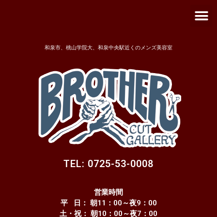
メ
内
ニ
容
ュ
を
ー
ス
和泉市、桃山学院大、和泉中央駅近くのメンズ美容室
キ
ッ
プ
TEL: 0725-53-0008
営業時間
平 日： 朝11：00～夜9：00
土・祝： 朝10：00～夜7：00