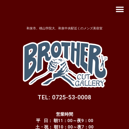
メ
内
ニ
容
ュ
を
ー
ス
和泉市、桃山学院大、和泉中央駅近くのメンズ美容室
キ
ッ
プ
TEL: 0725-53-0008
営業時間
平 日： 朝11：00～夜9：00
土・祝： 朝10：00～夜7：00