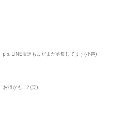
p.s. LINE友達もまだまだ募集してます(小声)
お得かも…？(笑)