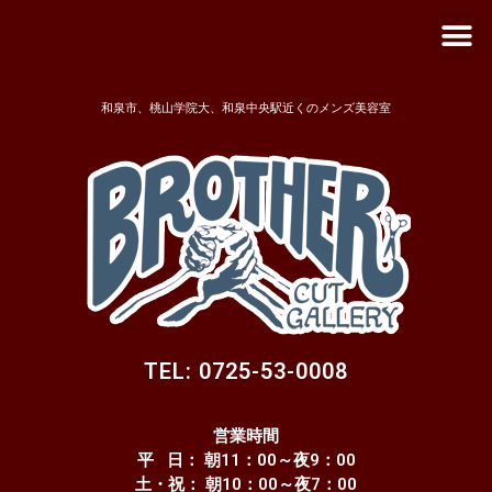
メ
内
ニ
容
ュ
を
ー
ス
和泉市、桃山学院大、和泉中央駅近くのメンズ美容室
キ
ッ
プ
TEL: 0725-53-0008
営業時間
平 日： 朝11：00～夜9：00
土・祝： 朝10：00～夜7：00