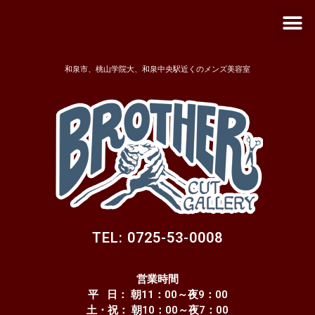
メ
内
ニ
容
ュ
を
ー
ス
和泉市、桃山学院大、和泉中央駅近くのメンズ美容室
キ
ッ
プ
TEL: 0725-53-0008
営業時間
平 日： 朝11：00～夜9：00
土・祝： 朝10：00～夜7：00