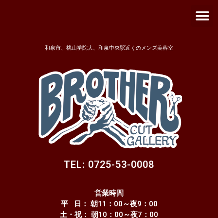
メ
内
ニ
容
ュ
を
ー
ス
和泉市、桃山学院大、和泉中央駅近くのメンズ美容室
キ
ッ
プ
TEL: 0725-53-0008
営業時間
平 日： 朝11：00～夜9：00
土・祝： 朝10：00～夜7：00