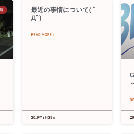
最近の事情について( ﾟ
類
Дﾟ)
READ MORE »
～
R
2019年8月29日
2