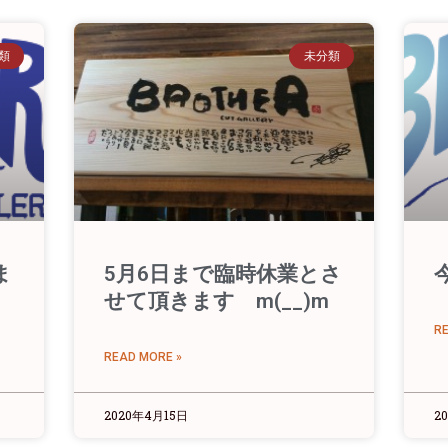
類
未分類
ま
5月6日まで臨時休業とさ
せて頂きます m(__)m
R
READ MORE »
2020年4月15日
2