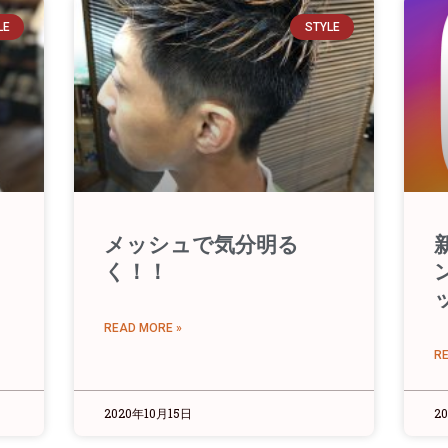
LE
STYLE
メッシュで気分明る
く！！
READ MORE »
R
2020年10月15日
2