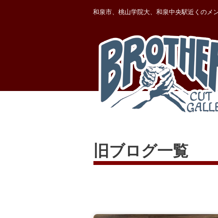
内
和泉市、桃山学院大、和泉中央駅近くのメ
容
を
ス
キ
ッ
プ
旧ブログ一覧