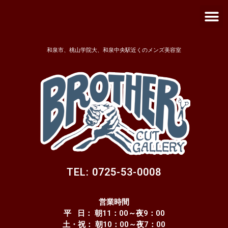
メ
内
ニ
容
ュ
を
ー
ス
和泉市、桃山学院大、和泉中央駅近くのメンズ美容室
キ
ッ
プ
TEL: 0725-53-0008
営業時間
平 日： 朝11：00～夜9：00
土・祝： 朝10：00～夜7：00