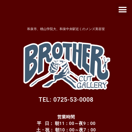
メ
内
ニ
容
ュ
を
ー
ス
和泉市、桃山学院大、和泉中央駅近くのメンズ美容室
キ
ッ
プ
TEL: 0725-53-0008
営業時間
平 日： 朝11：00～夜9：00
土・祝： 朝10：00～夜7：00