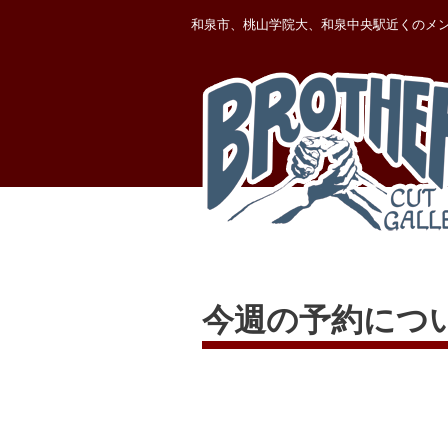
内
和泉市、桃山学院大、和泉中央駅近くのメ
容
を
ス
キ
ッ
プ
今週の予約について